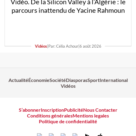
Vidéo. De la Silicon Valley à l’Algérie : le
parcours inattendu de Yacine Rahmoun
Vidéos
|
Par: Célia Achour
|
6 août 2026
Actualité
Économie
Société
Diasporas
Sport
International
Vidéos
S’abonner
Inscription
Publicité
Nous Contacter
Conditions générales
Mentions legales
Politique de confidentialité