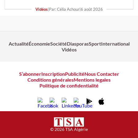
Vidéos
|
Par: Célia Achour
|
6 août 2026
Actualité
Économie
Société
Diasporas
Sport
International
Vidéos
S’abonner
Inscription
Publicité
Nous Contacter
Conditions générales
Mentions legales
Politique de confidentialité
© 2026 TSA Algérie