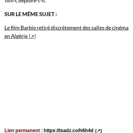
film
», déplore-t-il.
SUR LE MÊME SUJET :
Le film Barbie retiré discrètement des salles de cinéma
en Algérie
Lien permanent :
https://tsadz.co/h6h4d