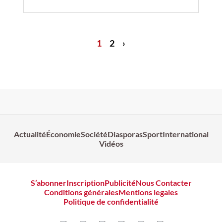
1
2
›
Actualité
Économie
Société
Diasporas
Sport
International
Vidéos
S’abonner
Inscription
Publicité
Nous Contacter
Conditions générales
Mentions legales
Politique de confidentialité