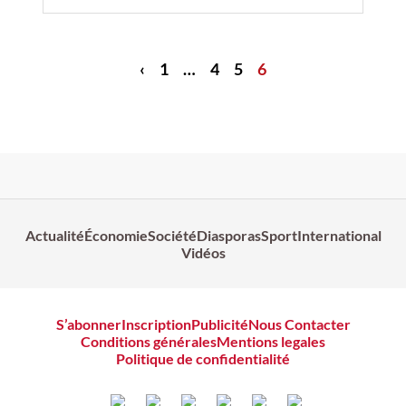
‹
1
…
4
5
6
Actualité
Économie
Société
Diasporas
Sport
International
Vidéos
S’abonner
Inscription
Publicité
Nous Contacter
Conditions générales
Mentions legales
Politique de confidentialité