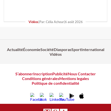
Vidéos
|
Par: Célia Achour
|
6 août 2026
Actualité
Économie
Société
Diasporas
Sport
International
Vidéos
S’abonner
Inscription
Publicité
Nous Contacter
Conditions générales
Mentions legales
Politique de confidentialité