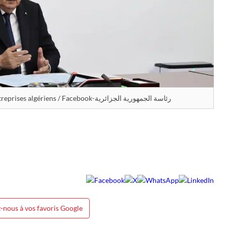
Tebboune dit ses vérités aux chefs d’entreprises algériens / Facebook-رئاسة الجمهورية الجزائرية
-nous à vos favoris Google