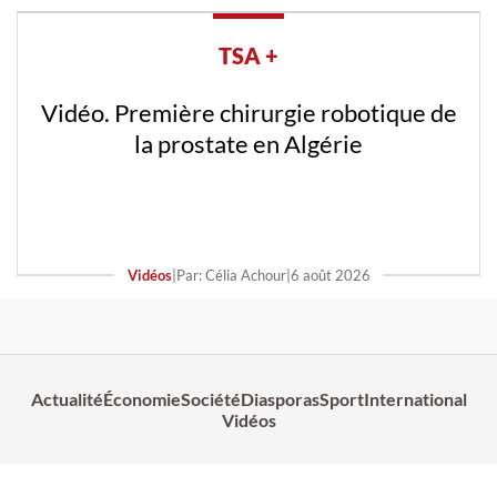
TSA +
Vidéo. Première chirurgie robotique de
la prostate en Algérie
Vidéos
|
Par: Célia Achour
|
6 août 2026
Actualité
Économie
Société
Diasporas
Sport
International
Vidéos