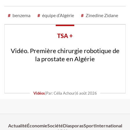
#
benzema
#
équipe d’Algérie
#
Zinedine Zidane
TSA +
Vidéo. Première chirurgie robotique de
la prostate en Algérie
Vidéos
|
Par: Célia Achour
|
6 août 2026
Actualité
Économie
Société
Diasporas
Sport
International