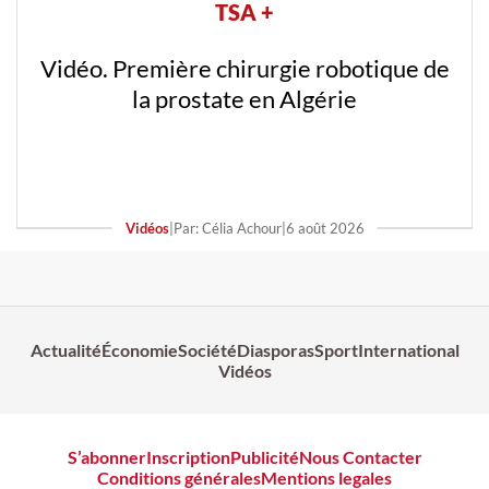
TSA +
Vidéo. Première chirurgie robotique de
la prostate en Algérie
Vidéos
|
Par: Célia Achour
|
6 août 2026
Actualité
Économie
Société
Diasporas
Sport
International
Vidéos
S’abonner
Inscription
Publicité
Nous Contacter
Conditions générales
Mentions legales