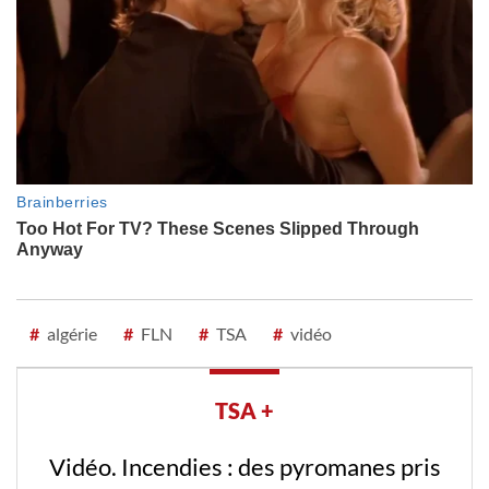
#
algérie
#
FLN
#
TSA
#
vidéo
TSA +
Vidéo. Incendies : des pyromanes pris