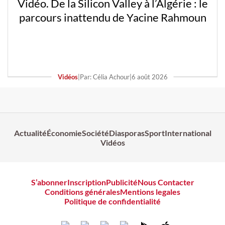
Vidéo. De la Silicon Valley à l’Algérie : le
parcours inattendu de Yacine Rahmoun
Vidéos
|
Par: Célia Achour
|
6 août 2026
Actualité
Économie
Société
Diasporas
Sport
International
Vidéos
S’abonner
Inscription
Publicité
Nous Contacter
Conditions générales
Mentions legales
Politique de confidentialité