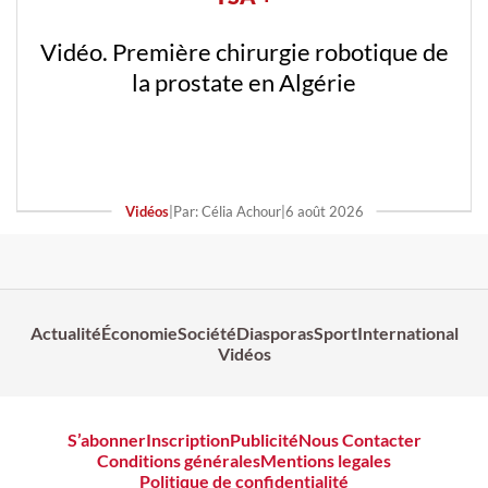
Vidéo. Première chirurgie robotique de
la prostate en Algérie
Vidéos
|
Par: Célia Achour
|
6 août 2026
Actualité
Économie
Société
Diasporas
Sport
International
Vidéos
S’abonner
Inscription
Publicité
Nous Contacter
Conditions générales
Mentions legales
Politique de confidentialité