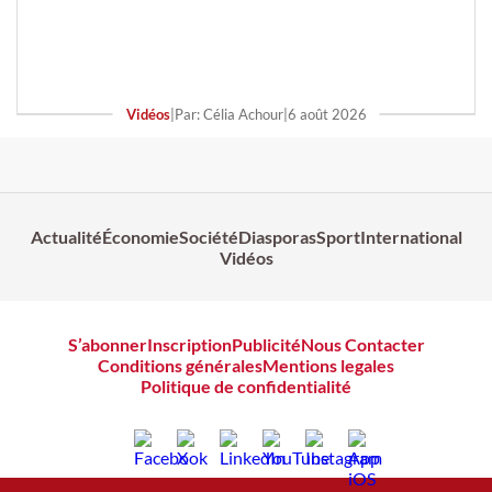
Vidéos
|
Par: Célia Achour
|
6 août 2026
Actualité
Économie
Société
Diasporas
Sport
International
Vidéos
S’abonner
Inscription
Publicité
Nous Contacter
Conditions générales
Mentions legales
Politique de confidentialité