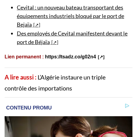
Cevital : un nouveau bateau transportant des
équipements industriels bloqué par le port de
Bejaïa
Des employés de Cevital manifestent devant le
port de Béjaïa
Lien permanent :
https://tsadz.co/g02n4
A lire aussi :
L’Algérie instaure un triple
contrôle des importations