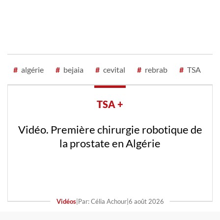
#
algérie
#
bejaia
#
cevital
#
rebrab
#
TSA
TSA +
Vidéo. Première chirurgie robotique de
la prostate en Algérie
Vidéos
|
Par: Célia Achour
|
6 août 2026