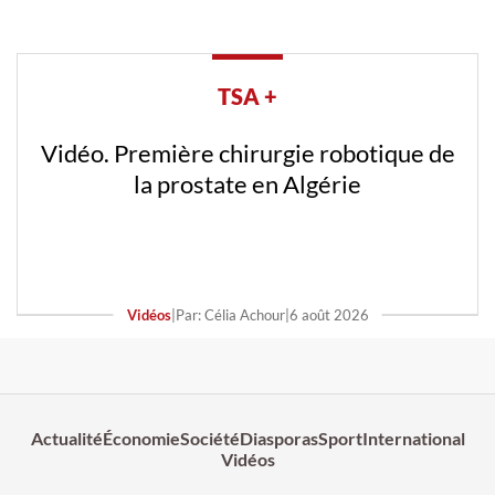
TSA +
Vidéo. Première chirurgie robotique de
la prostate en Algérie
Vidéos
|
Par: Célia Achour
|
6 août 2026
Actualité
Économie
Société
Diasporas
Sport
International
Vidéos