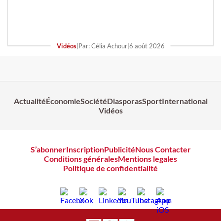
Vidéos
|
Par: Célia Achour
|
6 août 2026
Actualité
Économie
Société
Diasporas
Sport
International
Vidéos
S’abonner
Inscription
Publicité
Nous Contacter
Conditions générales
Mentions legales
Politique de confidentialité