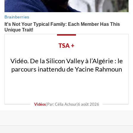
TSA +
Vidéo. Attaque contre un véhicule de la
gendarmerie à Mila : l’assaillant arrêté
Vidéos
|
Par: Rafik Tadjer
|
2 août 2026