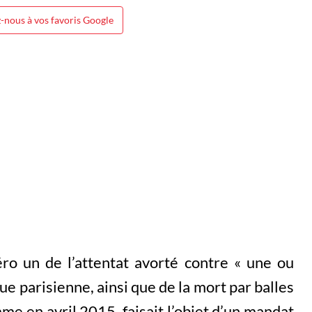
-nous à vos favoris Google
o un de l’attentat avorté contre « une ou
eue parisienne, ainsi que de la mort par balles
me en avril 2015, faisait l’objet d’un mandat