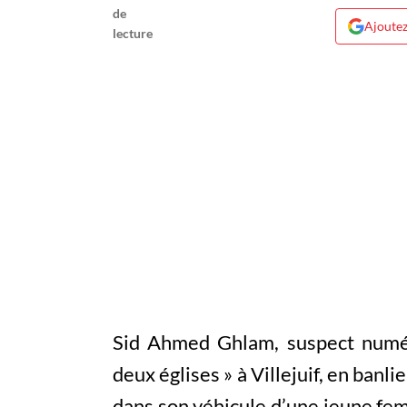
Ajoutez
Sid Ahmed Ghlam, suspect numér
deux églises » à Villejuif, en banli
dans son véhicule d’une jeune fem