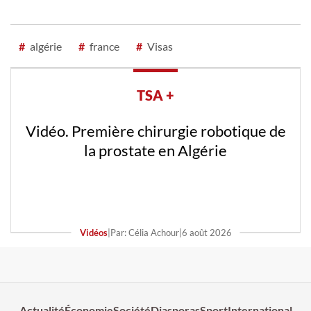
#
algérie
#
france
#
Visas
TSA +
Vidéo. Première chirurgie robotique de
la prostate en Algérie
Vidéos
|
Par: Célia Achour
|
6 août 2026
Actualité
Économie
Société
Diasporas
Sport
International