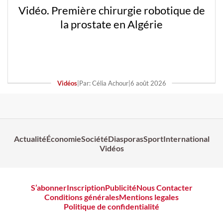
Vidéo. Première chirurgie robotique de
la prostate en Algérie
Vidéos
|
Par: Célia Achour
|
6 août 2026
Actualité
Économie
Société
Diasporas
Sport
International
Vidéos
S’abonner
Inscription
Publicité
Nous Contacter
Conditions générales
Mentions legales
Politique de confidentialité