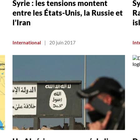
Syrie : les tensions montent
Sy
entre les États-Unis, la Russie et
Ra
l’Iran
is
International
|
20 juin 2017
Int