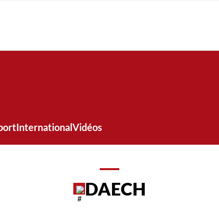
port
International
Vidéos
DAECH