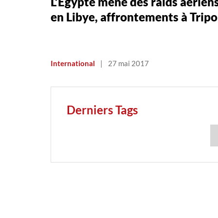
L’Égypte mène des raids aérien
en Libye, affrontements à Tripo
International
|
27 mai 2017
Derniers Tags