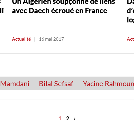
s
Un Algérien soupçonné de liens
Da
li
avec Daech écroué en France
d’
lo
Actualité
|
16 mai 2017
Act
Mamdani
Bilal Sefsaf
Yacine Rahmou
1
2
›