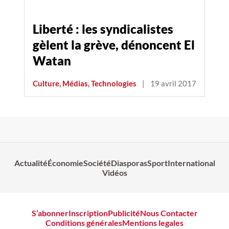
Liberté : les syndicalistes
gèlent la grève, dénoncent El
Watan
Culture, Médias, Technologies
|
19 avril 2017
Actualité
Économie
Société
Diasporas
Sport
International
Vidéos
S’abonner
Inscription
Publicité
Nous Contacter
Conditions générales
Mentions legales