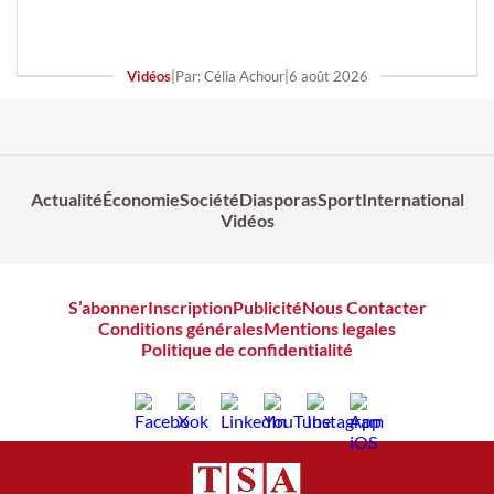
Vidéos
|
Par: Célia Achour
|
6 août 2026
Actualité
Économie
Société
Diasporas
Sport
International
Vidéos
S’abonner
Inscription
Publicité
Nous Contacter
Conditions générales
Mentions legales
Politique de confidentialité