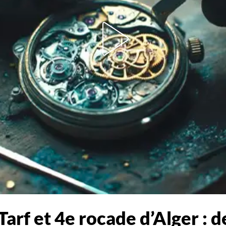
rf et 4e rocade d’Alger : d