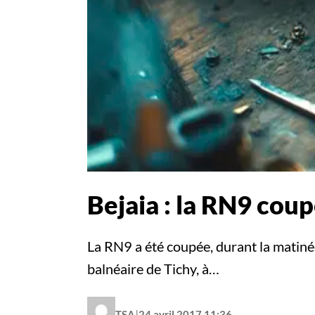
Bejaia : la RN9 coup
La RN9 a été coupée, durant la matinée 
balnéaire de Tichy, à…
|
TSA
24 avril 2017 11:36