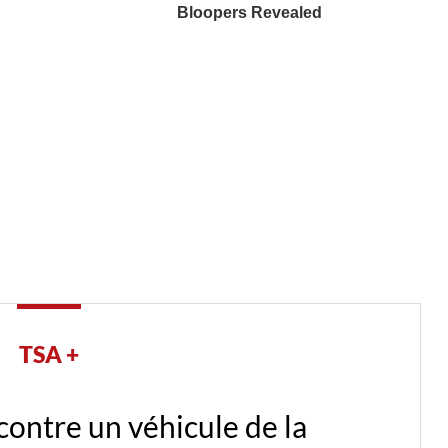
TSA +
es pyromanes pris en flagrant