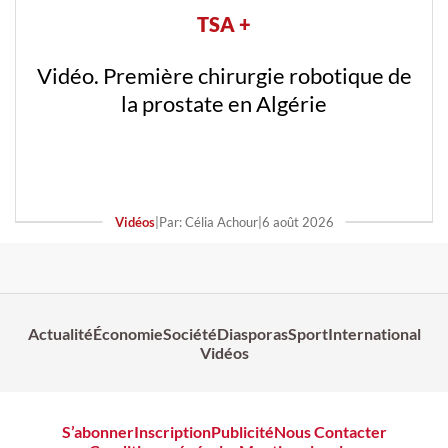
TSA +
Vidéo. De la Silicon Valley à l’Algérie : le
parcours inattendu de Yacine Rahmoun
Vidéos
|
Par: Célia Achour
|
6 août 2026
Actualité
Économie
Société
Diasporas
Sport
International
Vidéos
S’abonner
Inscription
Publicité
Nous Contacter