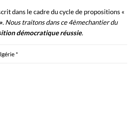
rit dans le cadre du cycle de propositions «
»
. Nous traitons dans ce 4
ème
chantier du
sition démocratique réussie
.
lgérie *