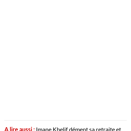
A lire aussi :
Imane Khelif dément sa retraite et