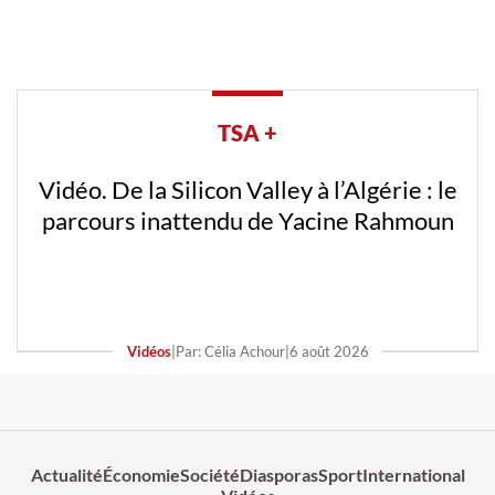
TSA +
Vidéo. De la Silicon Valley à l’Algérie : le
parcours inattendu de Yacine Rahmoun
Vidéos
|
Par: Célia Achour
|
6 août 2026
Actualité
Économie
Société
Diasporas
Sport
International