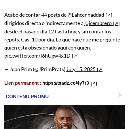
Acabo de contar 44 posts de
@Lahcenhaddad
dirigidos directa o indirectamente a
@icembrero
desde el pasado día 12 hasta hoy, y sin contar los
repots. Casi 10 por día. Lo que hace que me pregunte
quién está obsesionado aquí con quién.
pic.twitter.com/l6hUgw4x1D
— Juan Prim (@JPrimPrats)
July 15, 2025
Lien permanent :
https://tsadz.co/4y7r3