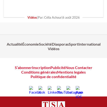
Vidéos
|
Par: Célia Achour
|
6 août 2026
Actualité
Économie
Société
Diasporas
Sport
International
Vidéos
S’abonner
Inscription
Publicité
Nous Contacter
Conditions générales
Mentions legales
Politique de confidentialité