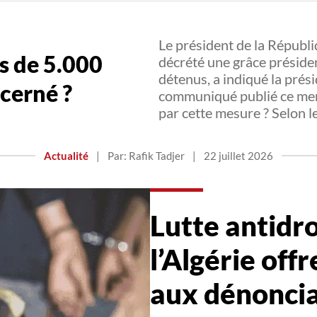
Le président de la Républ
s de 5.000
décrété une grâce présiden
détenus, a indiqué la prés
ncerné ?
communiqué publié ce merc
par cette mesure ? Selon 
Actualité
|
Par: Rafik Tadjer
|
22 juillet 2026
Lutte antidro
l’Algérie off
aux dénonci