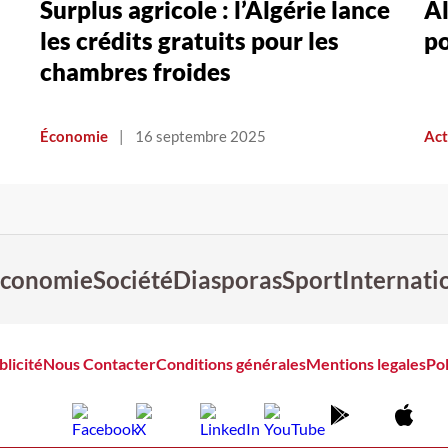
Surplus agricole : l’Algérie lance
Al
les crédits gratuits pour les
po
chambres froides
Économie
|
16 septembre 2025
Act
conomie
Société
Diasporas
Sport
Internati
blicité
Nous Contacter
Conditions générales
Mentions legales
Pol