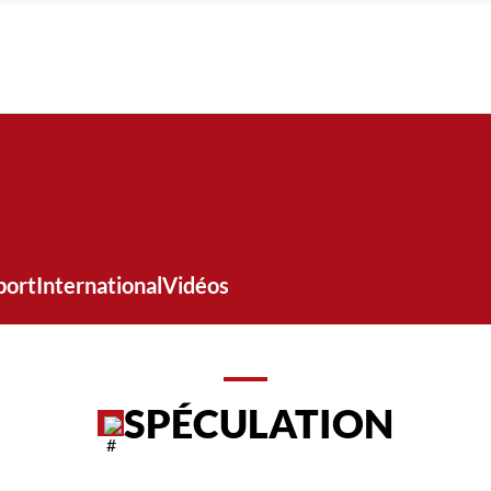
port
International
Vidéos
SPÉCULATION