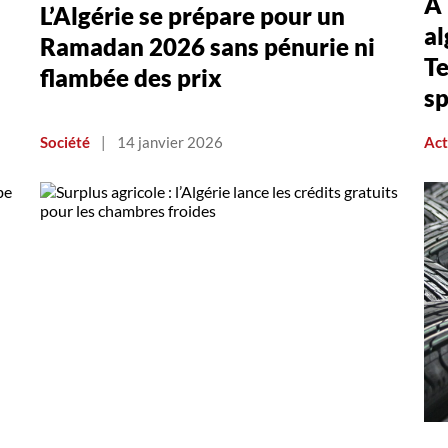
À 
L’Algérie se prépare pour un
al
Ramadan 2026 sans pénurie ni
Te
flambée des prix
sp
Société
|
14 janvier 2026
Act