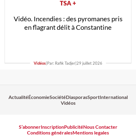
TSA +
Vidéo. Incendies : des pyromanes pris
en flagrant délit à Constantine
Vidéos
|
Par: Rafik Tadjer
|
29 juillet 2026
Actualité
Économie
Société
Diasporas
Sport
International
Vidéos
S’abonner
Inscription
Publicité
Nous Contacter
Conditions générales
Mentions legales