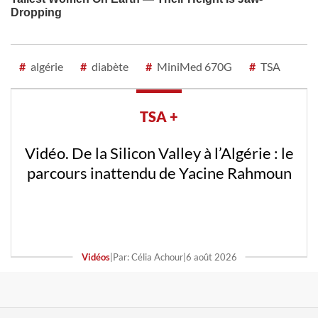
#
algérie
#
diabète
#
MiniMed 670G
#
TSA
TSA +
Vidéo. Attaque contre un véhicule de la
gendarmerie à Mila : l’assaillant arrêté
Vidéos
|
Par: Rafik Tadjer
|
2 août 2026