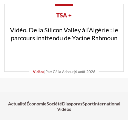
TSA +
Vidéo. De la Silicon Valley à l’Algérie : le
parcours inattendu de Yacine Rahmoun
Vidéos
|
Par: Célia Achour
|
6 août 2026
Actualité
Économie
Société
Diasporas
Sport
International
Vidéos