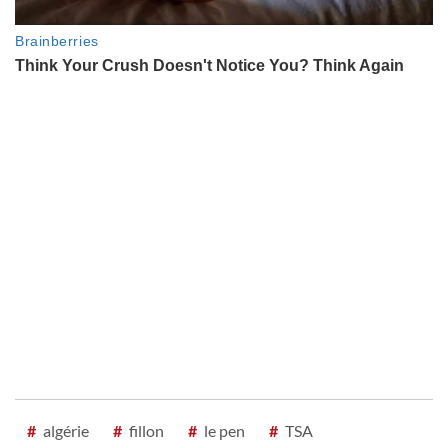
#
algérie
#
fillon
#
le pen
#
TSA