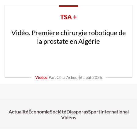
TSA +
Vidéo. Première chirurgie robotique de
la prostate en Algérie
Vidéos
|
Par: Célia Achour
|
6 août 2026
Actualité
Économie
Société
Diasporas
Sport
International
Vidéos