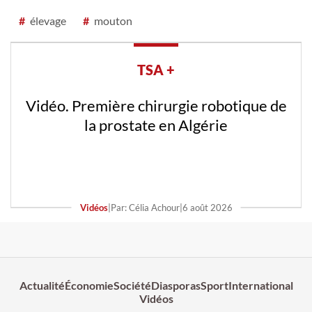
#
élevage
#
mouton
TSA +
Vidéo. Première chirurgie robotique de
la prostate en Algérie
Vidéos
|
Par: Célia Achour
|
6 août 2026
Actualité
Économie
Société
Diasporas
Sport
International
Vidéos